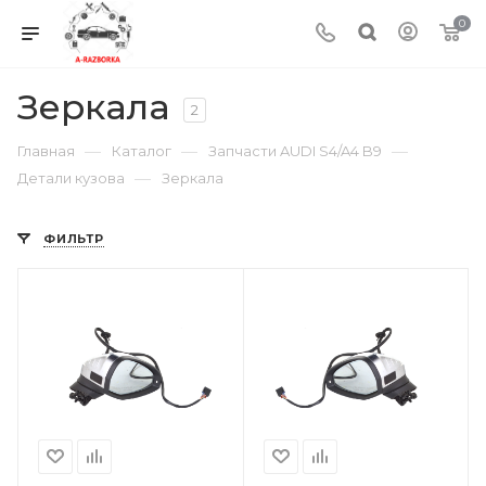
0
Зеркала
2
—
—
—
Главная
Каталог
Запчасти AUDI S4/A4 B9
—
Детали кузова
Зеркала
ФИЛЬТР