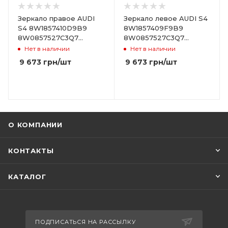
Зеркало правое AUDI
Зеркало левое AUDI S4
S4 8W1857410D9B9
8W1857409F9B9
8W0857527C3Q7
8W0857527C3Q7
8W0857536L
8W0857535F
Нет в наличии
Нет в наличии
9 673
грн
/шт
9 673
грн
/шт
О КОМПАНИИ
КОНТАКТЫ
КАТАЛОГ
ПОДПИСАТЬСЯ НА РАССЫЛКУ