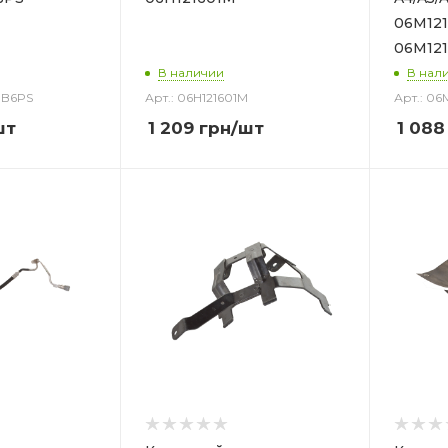
06M121
06M121
В наличии
В нал
3B6PS
Арт.: 06H121601M
Арт.: 06
шт
1 209
грн
/шт
1 088