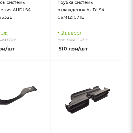
ок системы
Трубка системы
ения AUDI S4
охлаждения AUDI S4
9332E
06M121071E
ичии
В наличии
W0819332E
Арт.: 06M121071E
рн
/шт
510
грн
/шт