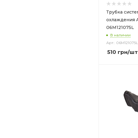
Трубка сист
охлаждения 
06M121075L
В наличии
Арт.: 06M121075L
510
грн
/шт