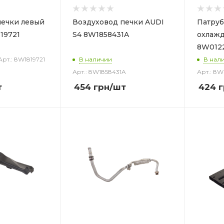
и левый
Воздуховод печки AUDI
Патруб
19721
S4 8W1858431A
охлажд
8W012
Арт.: 8W1819721
В наличии
В нал
Арт.: 8W1858431A
Арт.: 8
т
454
грн
/шт
424
г