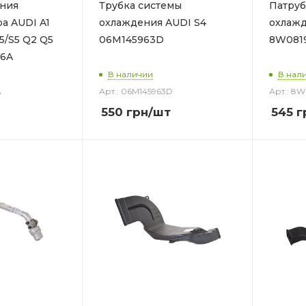
ения
Трубка системы
Патруб
а AUDI A1
охлаждения AUDI S4
охлажд
5/S5 Q2 Q5
06M145963D
8W081
26A
В наличии
В нал
A
Арт.: 06M145963D
Арт.: 8
550
грн
/шт
545
г