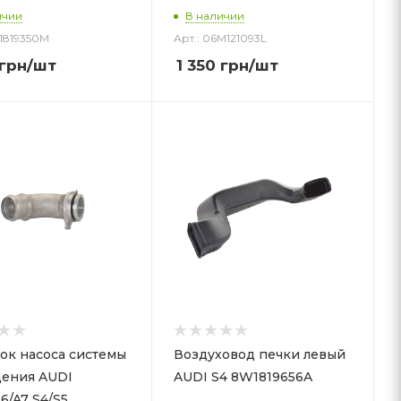
ичии
В наличии
1819350M
Арт.: 06M121093L
грн
/шт
1 350
грн
/шт
насоса системы
Воздуховод печки левый
ения AUDI
AUDI S4 8W1819656A
6/A7 S4/S5