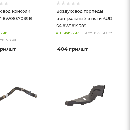
овод консоли
Воздуховод торпеды
S4 8W0857039B
центральный в ноги AUDI
S4 8W1819389
ичии
В наличии
Арт.: 8W1819389
W0857039B
рн
/шт
484
грн
/шт