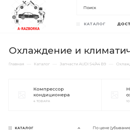
КАТАЛОГ
ДОСТ
Охлаждение и климатич
—
—
—
Главная
Каталог
Запчасти AUDI S4/A4 B9
Охлажд
Компрессор
Н
кондиционера
о
4 ТОВАРА
1
По цене (убывани
КАТАЛОГ