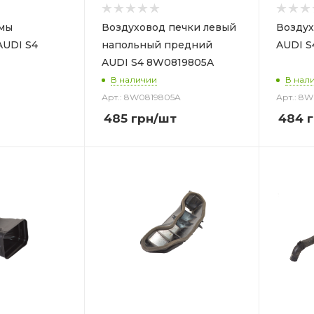
емы
Воздуховод печки левый
Воздух
AUDI S4
напольный предний
AUDI 
AUDI S4 8W0819805A
В наличии
В нал
Арт.: 8W0819805A
Арт.: 8
485
грн
/шт
484
г