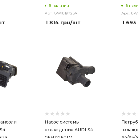
В наличии
В нал
6
Арт.: 8W1819726A
Арт.: 8W
шт
1 814
грн
/шт
1 693
кансоли
Насос системы
Патрубок 
S4
охлаждения AUDI S4
охлажд
6PS
06H121601M
A4/A5/A