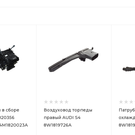
 в сборе
Воздуховод торпеды
Патруб
820356
правый AUDI S4
охлажд
4M1820023A
8W1819726A
8W181