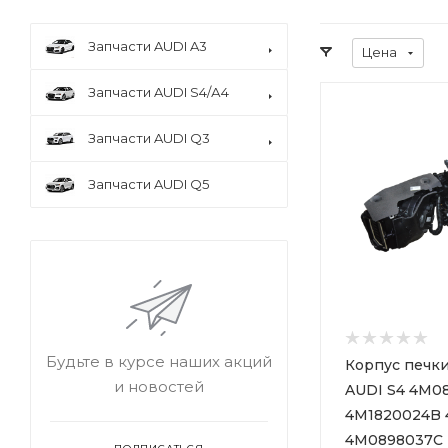
Запчасти AUDI A3
Цена
Запчасти AUDI S4/А4
Запчасти AUDI Q3
Запчасти AUDI Q5
Будьте в курсе наших акций
Корпус печки
и новостей
AUDI S4 4M0
4M1820024B 
4M0898037C