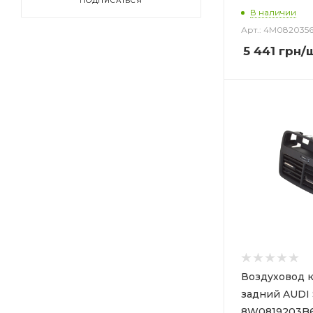
ПОДПИСАТЬСЯ
В наличии
Арт.: 4M082035
5 441
грн
/
Воздуховод 
задний AUDI 
8W0819203B