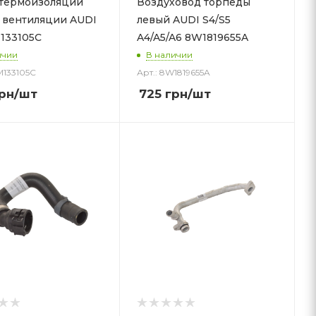
термоизоляции
Воздуховод торпеды
 вентиляции AUDI
левый AUDI S4/S5
133105C
A4/A5/A6 8W1819655A
ичии
В наличии
M133105C
Арт.: 8W1819655A
рн
/шт
725
грн
/шт