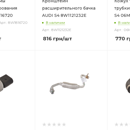
емы
Кронштейн
Кожух 
рования
расширительного бачка
трубки
816720
AUDI S4 8W1121232E
S4 06M
Арт.: 8W1816720
В наличии
В нал
Арт.: 8W1121232E
Арт.: 06
т
816
грн
/шт
770
г