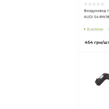
Воздуховод печк
AUDI S4 8W18
В наличии
454
грн
/ш