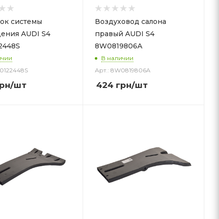
ок системы
Воздуховод салона
ения AUDI S4
правый AUDI S4
2448S
8W0819806A
ичии
В наличии
W0122448S
Арт.: 8W0819806A
рн
/шт
424
грн
/шт