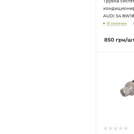
Трубка сист
кондициони
AUDI S4 8W1
В наличии
850
грн
/ш