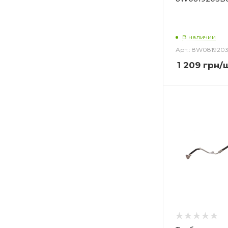
В наличии
Арт.: 8W081920
1 209
грн
/