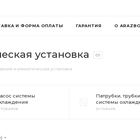
АВКА И ФОРМА ОПЛАТЫ
ГАРАНТИЯ
О ARAZB
еская установка
69
ение и климатическая установка
асос системы
Патрубки, трубк
хлаждения
системы охлажд
0 ТОВАРОВ
34 ТОВАРА
е)