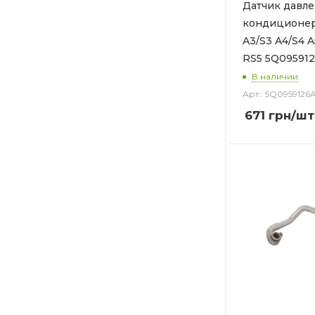
Датчик давл
кондиционер
A3/S3 A4/S4 A
RS5 5Q09591
В наличии
Арт.: 5Q0959126
671
грн
/шт