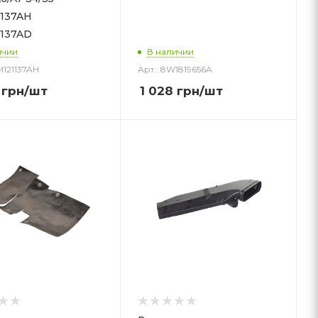
137AH
137AD
ичии
В наличии
M121137AH
Арт.: 8W1819656A
грн
/шт
1 028
грн
/шт