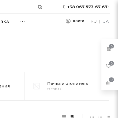
+38 067-573-67-67
RU
|
UA
ORKA
ВОЙТИ
0
0
0
и
Печка и отопитель
ения
21 ТОВАР