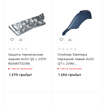
Защита термическая
Спойлер бампера
задняя AUDI Q5 с 2017г
передний левый AUDI
80A807329B
Q7 с 2016г
4M0807061EGRU
Нет в наличии
Нет в наличии
1 275
грн
/шт
1 250
грн
/шт