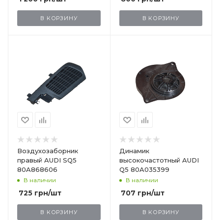
В КОРЗИНУ
В КОРЗИНУ
Воздухозаборник
Динамик
правый AUDI SQ5
высокочастотный AUDI
80A868606
Q5 80A035399
В наличии
В наличии
725
грн
/шт
707
грн
/шт
В КОРЗИНУ
В КОРЗИНУ