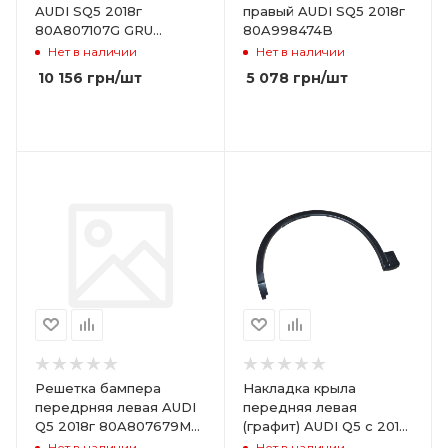
AUDI SQ5 2018г
правый AUDI SQ5 2018г
80A807107G GRU
80A998474B
80A807437E
Нет в наличии
Нет в наличии
10 156
грн
/шт
5 078
грн
/шт
Решетка бампера
Накладка крыла
передрняя левая AUDI
передняя левая
Q5 2018г 80A807679M
(графит) AUDI Q5 с 2017г
RU6
Б/У 80A853717FGRU
Нет в наличии
Нет в наличии