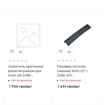
Усилитель крепления
Обшивка потолка
решетки радиатора
(черная) AUDI Q7 с
AUDI Q5 2018г
2016г Б/У
80A853692
4M0867839DK23
Нет в наличии
Нет в наличии
1 750
грн
/шт
1 451
грн
/шт