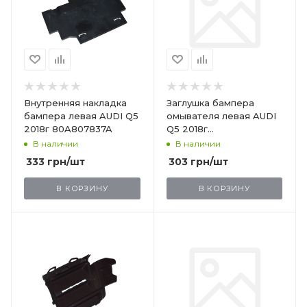
Внутренняя накладка
Заглушка бампера
бампера левая AUDI Q5
омывателя левая AUDI
2018г 80A807837A
Q5 2018г
80A807753GRU
В наличии
В наличии
333
грн
/шт
303
грн
/шт
В КОРЗИНУ
В КОРЗИНУ