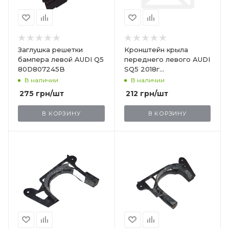
Заглушка решетки
Кронштейн крыла
бампера левой AUDI Q5
переднего левого AUDI
80D807245B
SQ5 2018г
80A821472STL
В наличии
В наличии
275
грн
/шт
212
грн
/шт
В КОРЗИНУ
В КОРЗИНУ