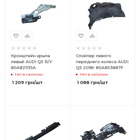
Кронштейн крыла
Спойлер левого
левый AUDI Q5 Б/У
переднего колеса AUDI
80A821135A
Q5 2018г 80A853887F
Нет в наличии
Нет в наличии
1 209
грн
/шт
1 088
грн
/шт