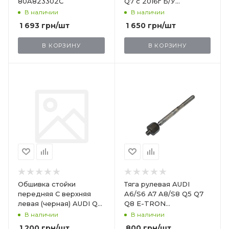
80A823302C
Q7 с 2016г Б/У
4M0867246BK23
В наличии
В наличии
1 693
грн
/шт
1 650
грн
/шт
В КОРЗИНУ
В КОРЗИНУ
Обшивка стойки
Тяга рулевая AUDI
передняя C верхняя
A6/S6 A7 A8/S8 Q5 Q7
левая (черная) AUDI Q7
Q8 E-TRON
с 2016г Б/У
4M0423810C
В наличии
В наличии
4M0867287DK23
1 200
грн
/шт
800
грн
/шт