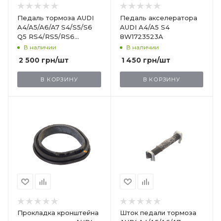
Педаль тормоза AUDI
Педаль акселератора
A4/A5/A6/A7 S4/S5/S6
AUDI A4/A5 S4
Q5 RS4/RS5/RS6
8W1723523A
8W1723140C
В наличии
В наличии
2 500
грн
/шт
1 450
грн
/шт
В КОРЗИНУ
В КОРЗИНУ
Прокладка кронштейна
Шток педали тормоза