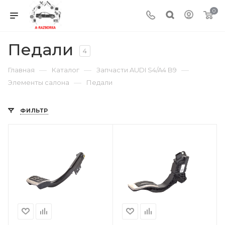
0
Педали
4
—
—
—
Главная
Каталог
Запчасти AUDI S4/A4 B9
—
Элементы салона
Педали
ФИЛЬТР