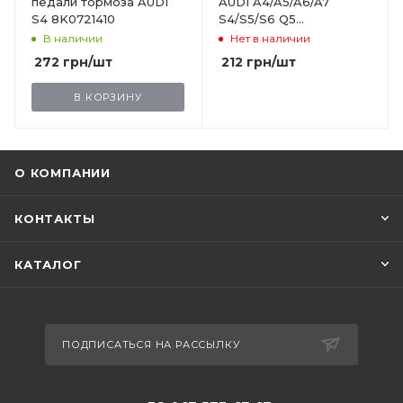
педали тормоза AUDI
AUDI A4/A5/A6/A7
S4 8K0721410
S4/S5/S6 Q5
RS4/RS5/RS6
В наличии
Нет в наличии
8D1723309A
272
грн
/шт
212
грн
/шт
В КОРЗИНУ
О КОМПАНИИ
КОНТАКТЫ
КАТАЛОГ
ПОДПИСАТЬСЯ НА РАССЫЛКУ