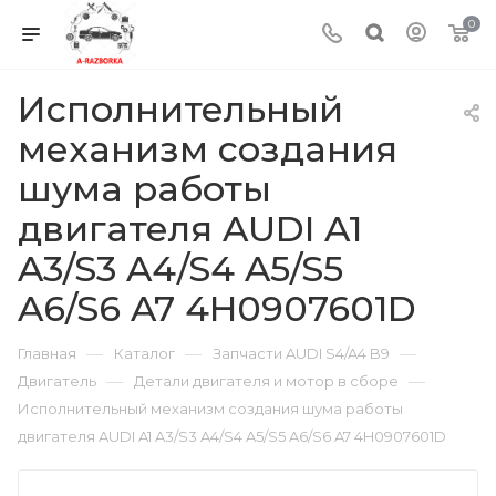
0
Исполнительный
механизм создания
шума работы
двигателя AUDI A1
A3/S3 A4/S4 A5/S5
A6/S6 A7 4H0907601D
—
—
—
Главная
Каталог
Запчасти AUDI S4/A4 B9
—
—
Двигатель
Детали двигателя и мотор в сборе
Исполнительный механизм создания шума работы
двигателя AUDI A1 A3/S3 A4/S4 A5/S5 A6/S6 A7 4H0907601D