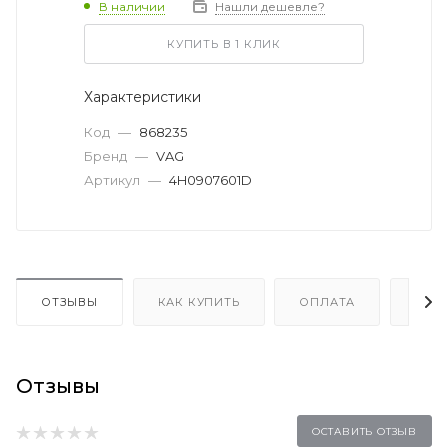
В наличии
Нашли дешевле?
КУПИТЬ В 1 КЛИК
Характеристики
Код
—
868235
Бренд
—
VAG
Артикул
—
4H0907601D
ОТЗЫВЫ
КАК КУПИТЬ
ОПЛАТА
ДОС
Отзывы
ОСТАВИТЬ ОТЗЫВ