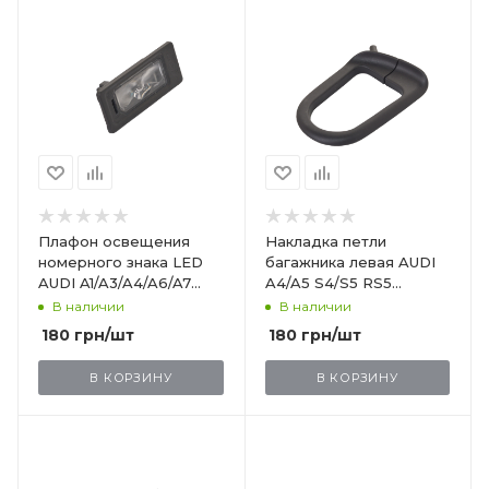
Плафон освещения
Накладка петли
номерного знака LED
багажника левая AUDI
AUDI A1/A3/A4/A6/A7
A4/A5 S4/S5 RS5
S3/S4/S6 Q3/Q7
8W58641354PK
В наличии
В наличии
5NA943021
180
грн
/шт
180
грн
/шт
В КОРЗИНУ
В КОРЗИНУ