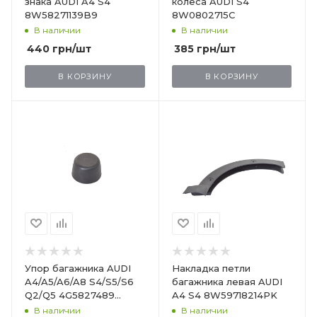
знака AUDI A4 S4
колеса AUDI S4
8W58271139B9
8W0802715C
В наличии
В наличии
440
грн
/шт
385
грн
/шт
В КОРЗИНУ
В КОРЗИНУ
Упор багажника AUDI
Накладка петли
A4/A5/A6/A8 S4/S5/S6
багажника левая AUDI
Q2/Q5 4G5827489
A4 S4 8W59718214PK
8K5827261
В наличии
В наличии