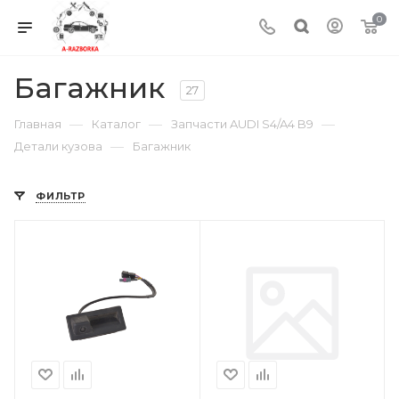
0
Багажник
27
—
—
—
Главная
Каталог
Запчасти AUDI S4/A4 B9
—
Детали кузова
Багажник
ФИЛЬТР