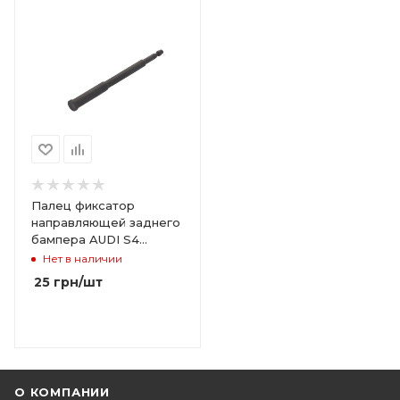
Палец фиксатор
направляющей заднего
бампера AUDI S4
WHT007374
Нет в наличии
25
грн
/шт
О КОМПАНИИ