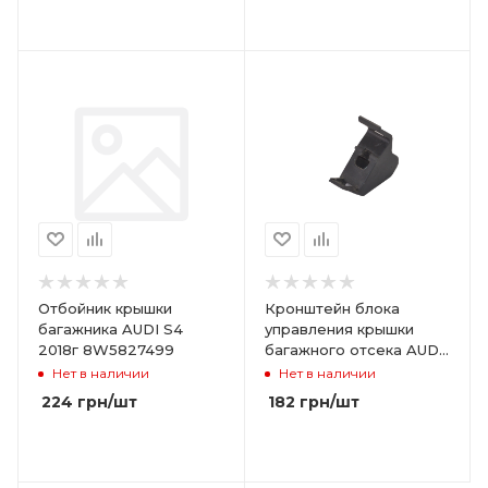
Отбойник крышки
Кронштейн блока
багажника AUDI S4
управления крышки
2018г 8W5827499
багажного отсека AUDI
A4/A5 S4/S5
Нет в наличии
Нет в наличии
8W0907739
224
грн
/шт
182
грн
/шт