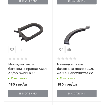
В КОРЗИНУ
В КОРЗИНУ
Накладка петли
Накладка петли
багажника правая AUDI
багажника правая AUDI
A4/A5 S4/S5 RS5
A4 S4 8W59718224PK
8W58641364PK
В наличии
В наличии
180
грн
/шт
180
грн
/шт
В КОРЗИНУ
В КОРЗИНУ