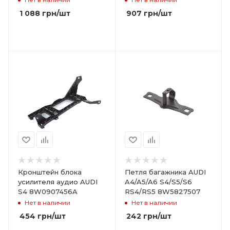
1 088
грн
/шт
907
грн
/шт
Кронштейн блока
Петля багажника AUDI
усилителя аудио AUDI
A4/A5/A6 S4/S5/S6
S4 8W0907456A
RS4/RS5 8W5827507
Нет в наличии
Нет в наличии
454
грн
/шт
242
грн
/шт