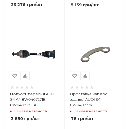
23 276
грн
/шт
5 139
грн
/шт
Полуось передня AUDI
Проставка напівосі
S4 A4 8W0407271E
задньої AUDI S4
8W0407271EA
8W0407357
Немає в наявності
Немає в наявності
3 850
грн
/шт
78
грн
/шт