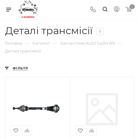
0
Деталі трансмісії
9
—
—
—
Головна
Каталог
Запчастини AUDI S4/A4 B9
Деталі трансмісії
ФІЛЬТР