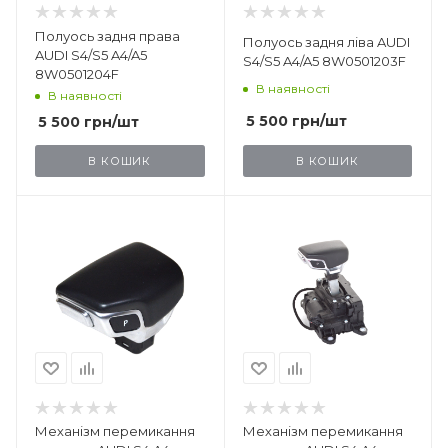
Полуось задня права
Полуось задня ліва AUDI
AUDI S4/S5 A4/A5
S4/S5 A4/A5 8W0501203F
8W0501204F
В наявності
В наявності
5 500
грн
/шт
5 500
грн
/шт
В КОШИК
В КОШИК
Механізм перемикання
Механізм перемикання