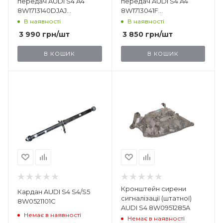
передач AUDI S4 A4
передач AUDI S4 A4
8W1713140DJAJ
8W1713041F
4M1713139F1KT
8W1713140DJAJ
В наявності
В наявності
4M1713139F1KT
3 990
грн
/шт
3 850
грн
/шт
В КОШИК
В КОШИК
Кронштейн сирени
Кардан AUDI S4 S4/S5
сигналізації (штатної)
8W0521101C
AUDI S4 8W0951285A
Немає в наявності
Немає в наявності