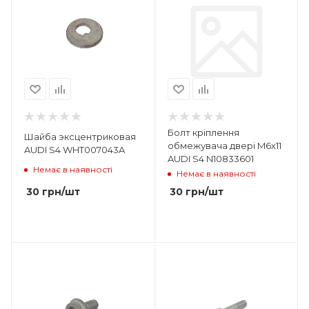
Болт кріплення
Шайба эксцентриковая
обмежувача двері M6x11
AUDI S4 WHT007043A
AUDI S4 N10833601
Немає в наявності
Немає в наявності
30
грн
/шт
30
грн
/шт