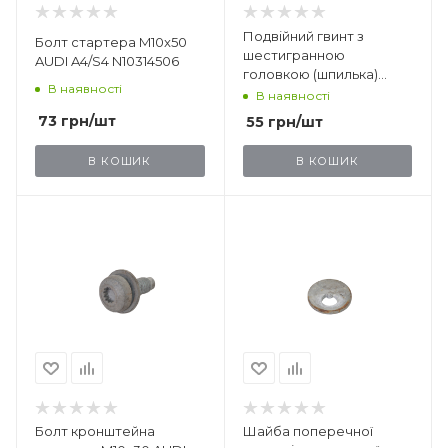
Подвійний гвинт з
Болт стартера M10x50
шестигранною
AUDI A4/S4 N10314506
головкою (шпилька)
В наявності
AUDI S4 N91044801
В наявності
73
грн
/шт
55
грн
/шт
В КОШИК
В КОШИК
Болт кронштейна
Шайба поперечної