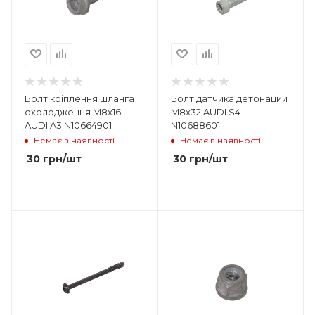
Болт кріплення шланга
Болт датчика детонации
охолодження M8x16
M8x32 AUDI S4
AUDI A3 N10664901
N10688601
Немає в наявності
Немає в наявності
30
грн
/шт
30
грн
/шт