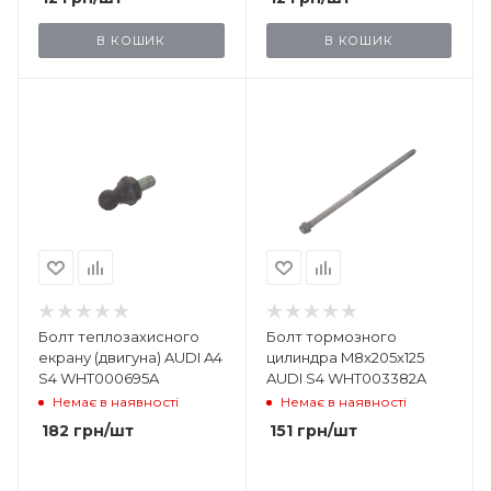
В КОШИК
В КОШИК
Болт теплозахисного
Болт тормозного
екрану (двигуна) AUDI A4
цилиндра M8x205x125
S4 WHT000695A
AUDI S4 WHT003382A
Немає в наявності
Немає в наявності
182
грн
/шт
151
грн
/шт