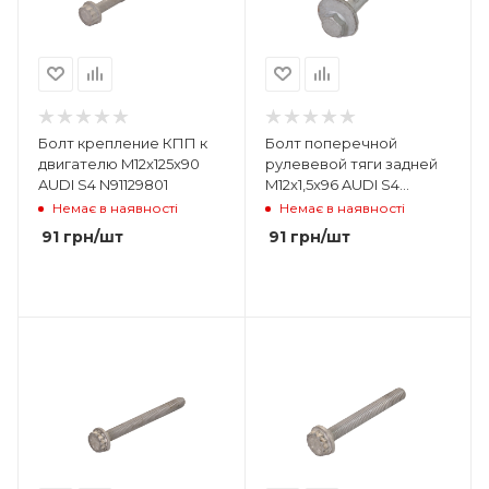
Болт крепление КПП к
Болт поперечной
двигателю M12x125x90
рулевевой тяги задней
AUDI S4 N91129801
M12x1,5x96 AUDI S4
WHT007090
Немає в наявності
Немає в наявності
91
грн
/шт
91
грн
/шт