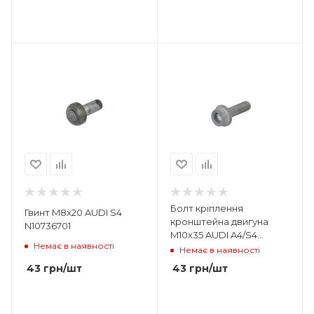
Болт кріплення
Гвинт M8x20 AUDI S4
кронштейна двигуна
N10736701
M10x35 AUDI A4/S4
Немає в наявності
N10702603
Немає в наявності
43
грн
/шт
43
грн
/шт