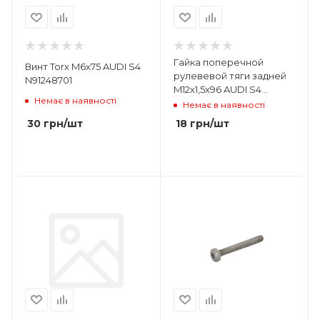
Гайка поперечной
Винт Torx M6x75 AUDI S4
рулевевой тяги задней
N91248701
M12x1,5x96 AUDI S4
Немає в наявності
WHT007828
Немає в наявності
30
грн
/шт
18
грн
/шт