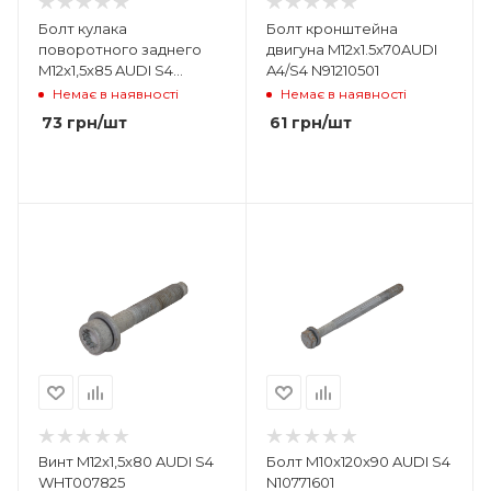
Болт кулака
Болт кронштейна
поворотного заднего
двигуна M12x1.5x70AUDI
M12x1,5x85 AUDI S4
A4/S4 N91210501
WHT007096
Немає в наявності
Немає в наявності
73
грн
/шт
61
грн
/шт
Винт M12x1,5x80 AUDI S4
Болт M10x120x90 AUDI S4
WHT007825
N10771601