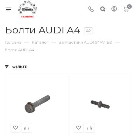
0
Болти AUDI A4
42
—
—
—
Головна
Каталог
Запчастини AUDI S4/A4 B9
Болти AUDI A4
ФІЛЬТР