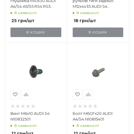
глушника M10x30 AUDI
рульові тяги задньої
A4/S4 A5/S5 RS4 RS5
M12x4x35 AUDI S4
N91264101
WHT007041
В наявності
В наявності
25
грн
/шт
18
грн
/шт
В КОШИК
В КОШИК
Винт M6x10 AUDI S4
Болт M6GFx20 AUDI
N10832501
A4/S4 N10815401
В наявності
В наявності
12
грн
/шт
12
грн
/шт