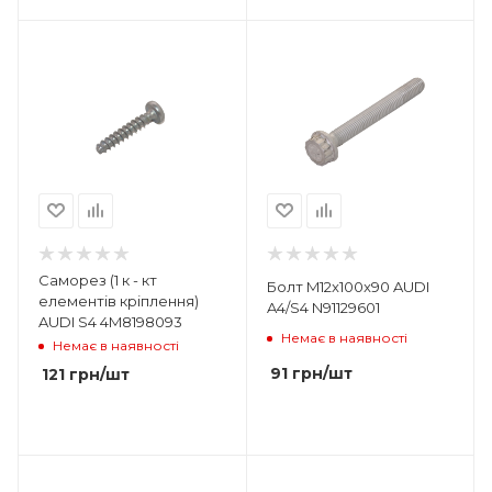
Саморез (1 к - кт
Болт M12x100x90 AUDI
елементів кріплення)
A4/S4 N91129601
AUDI S4 4M8198093
Немає в наявності
Немає в наявності
91
грн
/шт
121
грн
/шт