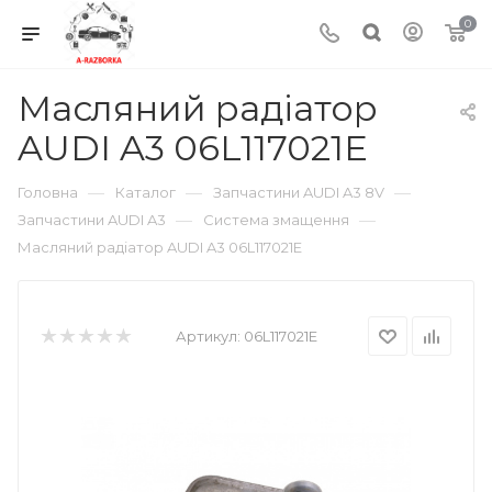
0
Масляний радіатор
AUDI A3 06L117021E
—
—
—
Головна
Каталог
Запчастини AUDI A3 8V
—
—
Запчастини AUDI A3
Система змащення
Масляний радіатор AUDI A3 06L117021E
Артикул:
06L117021E