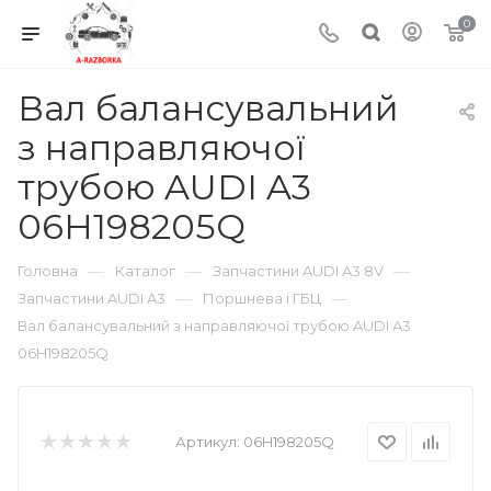
0
Вал балансувальний
з направляючої
трубою AUDI A3
06H198205Q
—
—
—
Головна
Каталог
Запчастини AUDI A3 8V
—
—
Запчастини AUDI A3
Поршнева і ГБЦ
Вал балансувальний з направляючої трубою AUDI A3
06H198205Q
Артикул:
06H198205Q