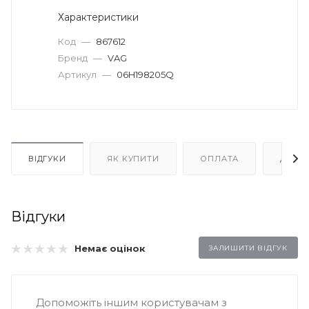
Характеристики
Код
—
867612
Бренд
—
VAG
Артикул
—
06H198205Q
ВІДГУКИ
ЯК КУПИТИ
ОПЛАТА
ДОСТ
Відгуки
Немає оцінок
ЗАЛИШИТИ ВІДГУК
Допоможіть іншим користувачам з