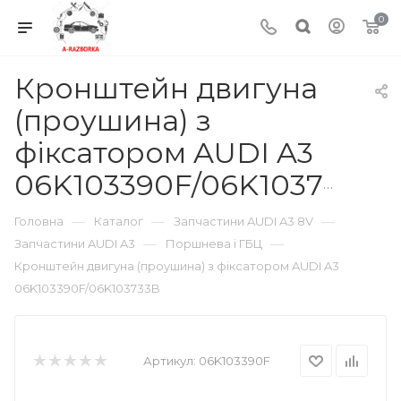
0
Кронштейн двигуна
(проушина) з
фіксатором AUDI A3
06K103390F/06K103733B
—
—
—
Головна
Каталог
Запчастини AUDI A3 8V
—
—
Запчастини AUDI A3
Поршнева і ГБЦ
Кронштейн двигуна (проушина) з фіксатором AUDI A3
06K103390F/06K103733B
Артикул:
06K103390F