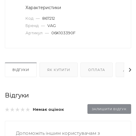
Характеристики
Код
—
867212
Бренд
—
VAG
Артикул
—
06K103390F
ВІДГУКИ
ЯК КУПИТИ
ОПЛАТА
ДОСТ
Відгуки
Немає оцінок
ЗАЛИШИТИ ВІДГУК
Допоможіть іншим користувачам з