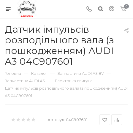
0
Датчик імпульсів
розподільного вала (з
пошкодженням) AUDI
A3 04C907601
—
—
—
Головна
Каталог
Запчастини AUDI A3 8V
—
—
Запчастини AUDI A3
Електрика двигуна
Датчик імпульсів розподільного вала (з пошкодженням) AUDI
A3 04C907601
Артикул:
04C907601