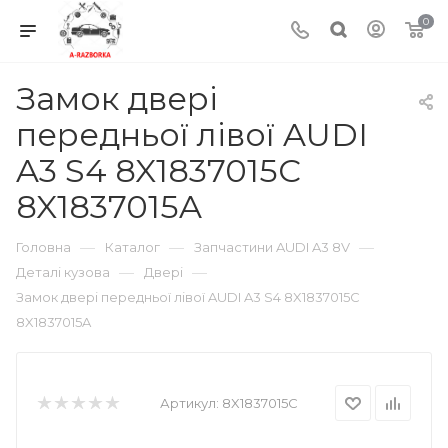
0
Замок двері
передньої лівої AUDI
A3 S4 8X1837015C
8X1837015A
—
—
—
Головна
Каталог
Запчастини AUDI A3 8V
—
—
Деталі кузова
Двері
Замок двері передньої лівої AUDI A3 S4 8X1837015C
8X1837015A
Артикул:
8X1837015C