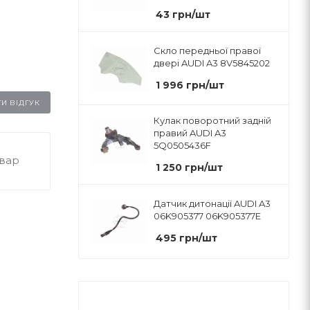
43
грн
/шт
Скло передньої правої
двері AUDI A3 8V5845202
1 996
грн
/шт
И ВІДГУК
Кулак поворотний задній
правий AUDI A3
5Q0505436F
овар
1 250
грн
/шт
Датчик дитонації AUDI A3
06K905377 06K905377E
495
грн
/шт