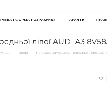
ТАВКА І ФОРМА РОЗРАХУНКУ
ГАРАНТІЯ
ПРАВ
редньої лівої AUDI A3 8V5
—
—
 кузова
Двері
Накладка замку двері передньої лівої AUDI