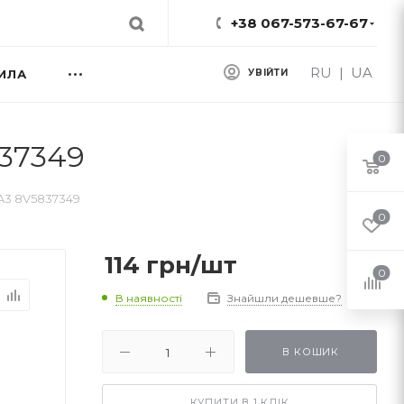
+38 067-573-67-67
RU
|
UA
ИЛА
УВІЙТИ
837349
0
 A3 8V5837349
0
114
грн
/шт
0
В наявності
Знайшли дешевше?
В КОШИК
КУПИТИ В 1 КЛІК