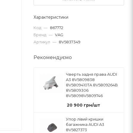
Характеристики
Код
—
867772
Бренд
—
VAG
Артикул
—
8V5837349
Рекомендуємо
Чверть задня права AUDI
A3 8V5809838
8V5809410TA 8V5809264B
8V5809306
8V58098V5809746
20 900
грн
/шт
Упор лівий кришки
багажника AUDI A3
8V5827373