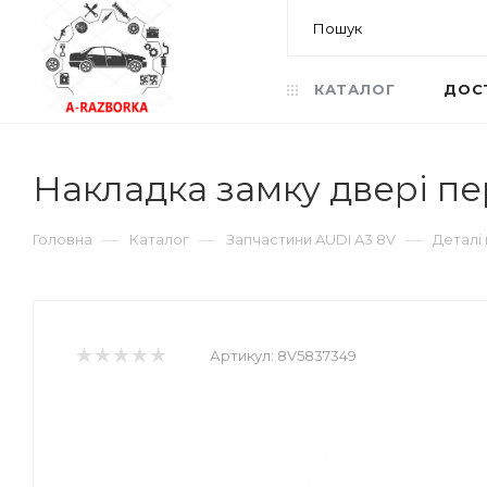
КАТАЛОГ
ДОС
Накладка замку двері пе
—
—
—
Головна
Каталог
Запчастини AUDI A3 8V
Деталі
Артикул:
8V5837349