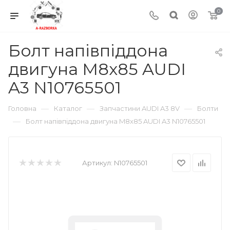
0
Болт напівпіддона
двигуна M8x85 AUDI
A3 N10765501
—
—
—
Головна
Каталог
Запчастини AUDI A3 8V
Болти
—
Болт напівпіддона двигуна M8x85 AUDI A3 N10765501
Артикул:
N10765501