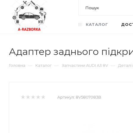
КАТАЛОГ
ДОС
Адаптер заднього підкр
—
—
—
Головна
Каталог
Запчастини AUDI A3 8V
Деталі
Артикул:
8V5807083B