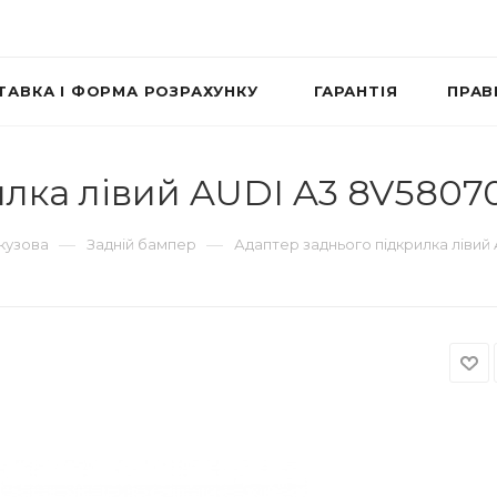
ТАВКА І ФОРМА РОЗРАХУНКУ
ГАРАНТІЯ
ПРАВ
илка лівий AUDI A3 8V5807
—
—
 кузова
Задній бампер
Адаптер заднього підкрилка лівий