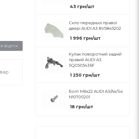
43
грн
/шт
Скло передньої правої
двері AUDI A3 8V5845202
1 996
грн
/шт
И ВІДГУК
Кулак поворотний задній
правий AUDI A3
5Q0505436F
овар
1 250
грн
/шт
Болт M6x22 AUDI A3/A4/S4
N10700201
18
грн
/шт