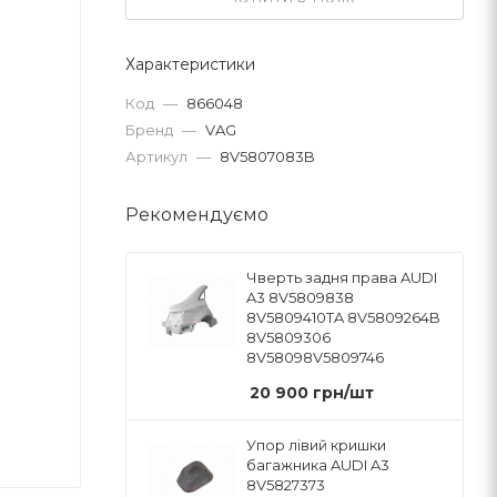
Характеристики
Код
—
866048
Бренд
—
VAG
Артикул
—
8V5807083B
Рекомендуємо
Чверть задня права AUDI
A3 8V5809838
8V5809410TA 8V5809264B
8V5809306
8V58098V5809746
20 900
грн
/шт
Упор лівий кришки
багажника AUDI A3
8V5827373