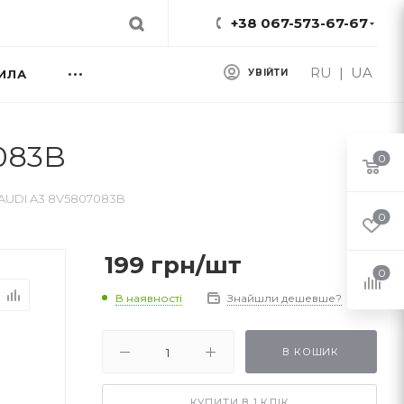
+38 067-573-67-67
RU
|
UA
ИЛА
УВІЙТИ
083B
0
 AUDI A3 8V5807083B
0
199
грн
/шт
0
В наявності
Знайшли дешевше?
В КОШИК
КУПИТИ В 1 КЛІК