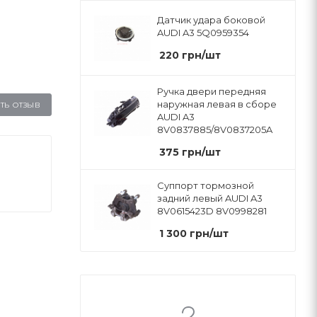
Датчик удара боковой
AUDI A3 5Q0959354
220
грн
/шт
Ручка двери передняя
наружная левая в сборе
ТЬ ОТЗЫВ
AUDI A3
8V0837885/8V0837205A
375
грн
/шт
Суппорт тормозной
задний левый AUDI A3
8V0615423D 8V0998281
1 300
грн
/шт