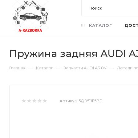
КАТАЛОГ
ДОСТ
Пружина задняя AUDI A3
—
—
—
Главная
Каталог
Запчасти AUDI A3 8V
Детали п
Артикул:
5Q0511115BE