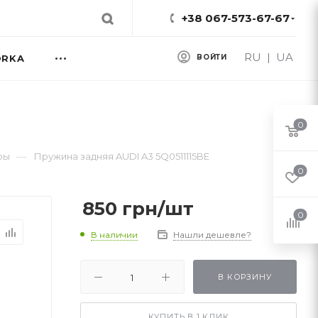
+38 067-573-67-67
RU
|
UA
ORKA
ВОЙТИ
0
—
ры
Пружина задняя AUDI A3 5Q0511115BE
0
850
грн
/шт
0
В наличии
Нашли дешевле?
В КОРЗИНУ
КУПИТЬ В 1 КЛИК