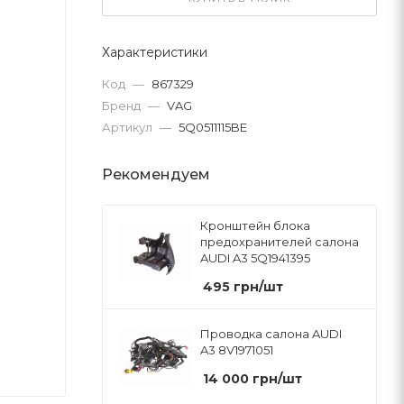
Характеристики
Код
—
867329
Бренд
—
VAG
Артикул
—
5Q0511115BE
Рекомендуем
Кронштейн блока
предохранителей салона
AUDI A3 5Q1941395
495
грн
/шт
Проводка салона AUDI
A3 8V1971051
14 000
грн
/шт