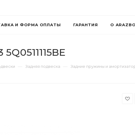
АВКА И ФОРМА ОПЛАТЫ
ГАРАНТИЯ
О ARAZB
 5Q0511115BE
—
—
одвески
Задняя подвеска
Задние пружины и амортизато