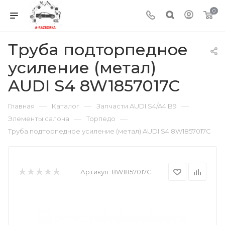
0
Труба подторпедное
усиление (метал)
AUDI S4 8W1857017C
—
—
—
Главная
Каталог
Запчасти AUDI S4/A4 B9
—
—
Элементы салона
Торпедо
Труба подторпедное усиление (метал) AUDI S4 8W1857017C
Артикул:
8W1857017C