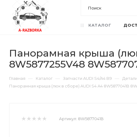
КАТАЛОГ
ДОСТ
Панорамная крыша (люк
8W5877255V48 8W587707
—
—
—
Главная
Каталог
Запчасти AUDI S4/A4 B9
Детали
Панорамная крыша (люк в сборе) AUDI S4 A4 8W5877041B 8
Артикул:
8W5877041B