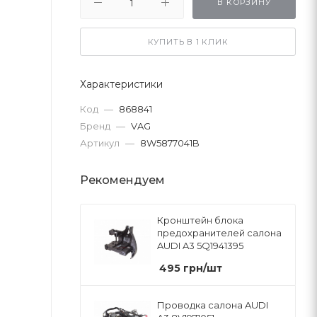
В КОРЗИНУ
КУПИТЬ В 1 КЛИК
Характеристики
Код
—
868841
Бренд
—
VAG
Артикул
—
8W5877041B
Рекомендуем
Кронштейн блока
предохранителей салона
AUDI A3 5Q1941395
495
грн
/шт
Проводка салона AUDI