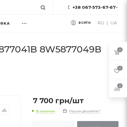
+38 067-573-67-67
RU
|
UA
ORKA
ВОЙТИ
5877041B 8W5877049B
0
0
0
7 700
грн
/шт
В наличии
Нашли дешевле?