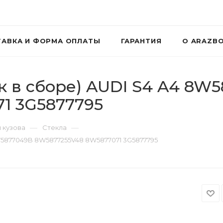
АВКА И ФОРМА ОПЛАТЫ
ГАРАНТИЯ
О ARAZB
 в сборе) AUDI S4 A4 8W
1 3G5877795
—
—
 кузова
Стекла
W5877049B 8W5877255V48 8W5877071 3G5877795