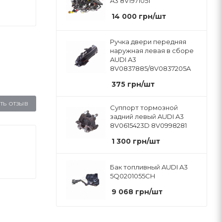
A3 8V1971051
14 000
грн
/шт
Ручка двери передняя
наружная левая в сборе
AUDI A3
8V0837885/8V0837205A
375
грн
/шт
ТЬ ОТЗЫВ
Суппорт тормозной
задний левый AUDI A3
8V0615423D 8V0998281
1 300
грн
/шт
Бак топливный AUDI A3
5Q0201055CH
9 068
грн
/шт