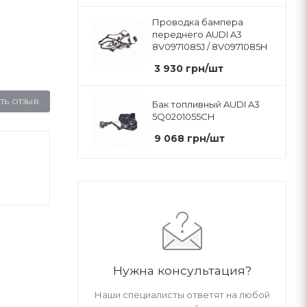
Проводка бампера
переднего AUDI A3
8V0971085J / 8V0971085H
3 930
грн
/шт
ТЬ ОТЗЫВ
Бак топливный AUDI A3
5Q0201055CH
9 068
грн
/шт
Нужна консультация?
Наши специалисты ответят на любой