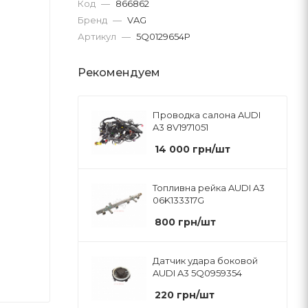
Код
—
866862
Бренд
—
VAG
Артикул
—
5Q0129654P
Рекомендуем
Проводка салона AUDI
A3 8V1971051
14 000
грн
/шт
Топливна рейка AUDI A3
06K133317G
800
грн
/шт
Датчик удара боковой
AUDI A3 5Q0959354
220
грн
/шт