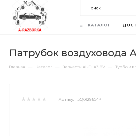
КАТАЛОГ
ДОСТ
Патрубок воздуховода A
—
—
—
Главная
Каталог
Запчасти AUDI A3 8V
Турбо и в
Артикул:
5Q0129654P