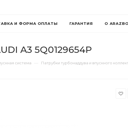
АВКА И ФОРМА ОПЛАТЫ
ГАРАНТИЯ
О ARAZB
UDI A3 5Q0129654P
—
пускная система
Патрубки турбонаддува и впускного коллек