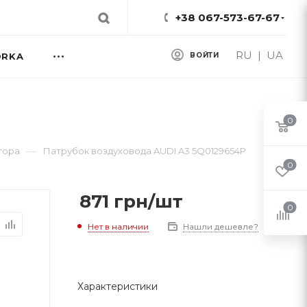
+38 067-573-67-67
RU
|
UA
ORKA
ВОЙТИ
0
—
тора
Патрубок воздуховода AUDI A3 5Q0129654P
0
871
грн
/шт
0
Нет в наличии
Нашли дешевле?
Характеристики