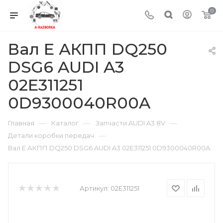
0
Вал E АКПП DQ250
DSG6 AUDI A3
02E311251
0D9300040R00A
—
—
—
Главная
Каталог
Запчасти AUDI A3 8V
—
Детали коробки передач
Вал E АКПП DQ250 DSG6 AUDI A3 02E311251 0D9300040R00A
Артикул:
02E311251