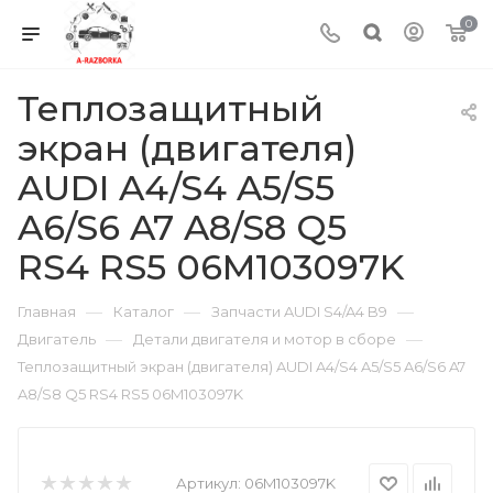
0
Теплозащитный
экран (двигателя)
AUDI A4/S4 A5/S5
A6/S6 A7 A8/S8 Q5
RS4 RS5 06M103097K
—
—
—
Главная
Каталог
Запчасти AUDI S4/A4 B9
—
—
Двигатель
Детали двигателя и мотор в сборе
Теплозащитный экран (двигателя) AUDI A4/S4 A5/S5 A6/S6 A7
A8/S8 Q5 RS4 RS5 06M103097K
Артикул:
06M103097K