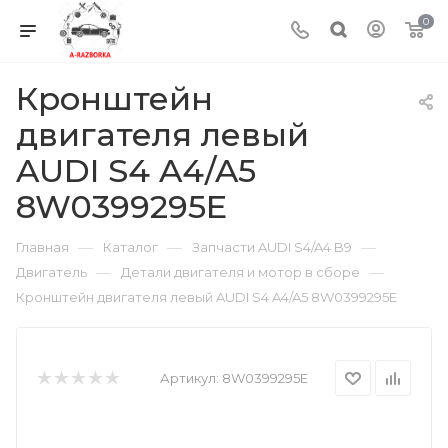
0
Кронштейн
двигателя левый
AUDI S4 A4/A5
8W0399295E
—
—
—
Главная
Каталог
Запчасти AUDI S4/A4 B9
—
—
Двигатель
Детали двигателя и мотор в сборе
Кронштейн двигателя левый AUDI S4 A4/A5 8W0399295E
Артикул:
8W0399295E