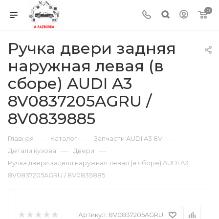
0
Ручка двери задняя
наружная левая (в
сборе) AUDI A3
8V0837205AGRU /
8V0839885
—
—
—
Главная
Каталог
Запчасти AUDI A3 8V
—
—
Детали кузова
Двери
Ручка двери задняя наружная левая (в сборе) AUDI A3
8V0837205AGRU / 8V0839885
Артикул:
8V0837205AGRU