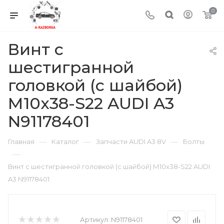
0
Винт с
шестигранной
головкой (с шайбой)
М10х38-S22 AUDI A3
N91178401
—
—
—
Главная
Каталог
Запчасти AUDI A3 8V
Болты
—
Винт с шестигранной головкой (с шайбой) М10х38-S22 AUDI
A3 N91178401
Артикул:
N91178401