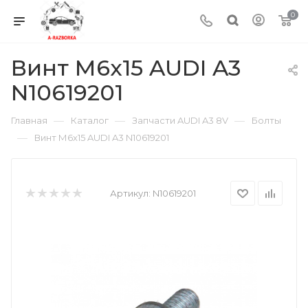
0
Винт М6х15 AUDI A3
N10619201
—
—
—
Главная
Каталог
Запчасти AUDI A3 8V
Болты
—
Винт М6х15 AUDI A3 N10619201
Артикул:
N10619201